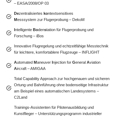
– EASA/2008/OP 03
De
zentralisiertes
ko
ntextsensitives
M
esssystem zur Flugerprobung – DekoM
I
ntelligente
Bo
den
s
tation für Flugerprobung und
Forschung – iBos
Innovative Flugregelung und echtzeitfähige Messtechnik
für leichtere, komfortablere Flugzeuge – INFLIGHT
A
utomated
M
aneuver
I
njection for
G
eneral
A
viation
A
ircraft – AMIGAA
Total Capability Approach zur hochgenauen und sicheren
Ortung und Bahnführung ohne bodenseitige Infrastruktur
am Beispiel eines automatischen Landesystems –
C2Land
Trainings-Assistenten für Pilotenausbildung und
Kunstflieger – Unterstützungsprogramm industrieller