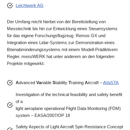
Leichtwerk AG
Der Umfang reicht hierbei von der Bereitstellung von
Messtechnik bis hin zur Entwicklung eines Steuersystems
für das eigene Forschungsflugzeug Remos GX und
Integration eines Lidar-Systems zur Demonstration eines
Böenabminderungssystems mit einem Modell-Prädiktivem
Regler. messWERK hat unter anderem an den folgenden
Projekte mitgewirkt:
A
dvanced
Va
riable
S
tability
T
raining
A
ircraft –
AVaSTA
Investigation of the technical feasibility and safety benefit
of a
light aeroplane operational Flight Data Monitoring (FDM)
system – EASA/2007/OP 18
Safety Aspects of Light Aircraft Spin Resistance Concept