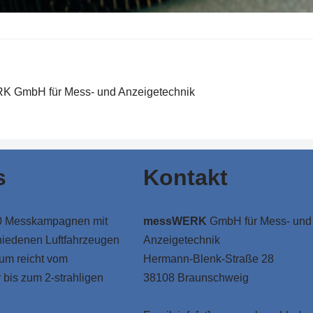
 GmbH für Mess- und Anzeigetechnik
s
Kontakt
10 Messkampagnen mit
messWERK
GmbH für Mess- und
hiedenen Luftfahrzeugen
Anzeigetechnik
um reicht vom
Hermann-Blenk-Straße 28
 bis zum 2-strahligen
38108 Braunschweig