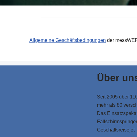
Allgemeine Geschäftsbedingungen
der messWERK
Über un
Seit 2005 über 1
mehr als 80 versc
Das Einsatzspektr
Fallschirmspringer
Geschäftsreisejet