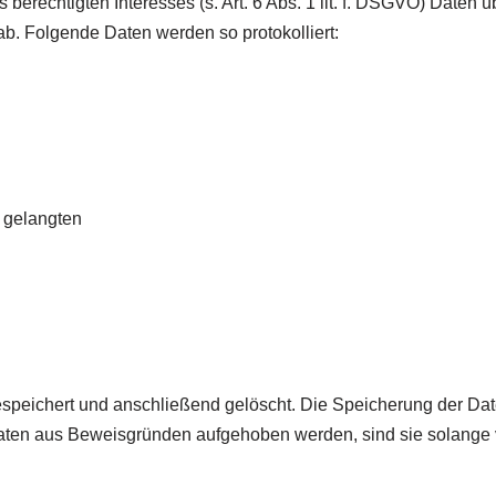
berechtigten Interesses (s. Art. 6 Abs. 1 lit. f. DSGVO) Daten ü
ab. Folgende Daten werden so protokolliert:
e gelangten
speichert und anschließend gelöscht. Die Speicherung der Date
aten aus Beweisgründen aufgehoben werden, sind sie solange 